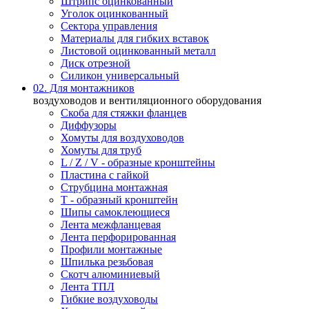
Штрипс оцинкованный
Уголок оцинкованный
Сектора управления
Материалы для гибких вставок
Листовой оцинкованный металл
Диск отрезной
Силикон универсальный
02. Для монтажников
воздуховодов и вентиляционного оборудования
Скоба для стяжки фланцев
Диффузоры
Хомуты для воздуховодов
Хомуты для труб
L / Z / V - образные кронштейны
Пластина с гайкой
Струбцина монтажная
Т - образный кронштейн
Шипы самоклеющиеся
Лента межфланцевая
Лента перфорированная
Профили монтажные
Шпилька резьбовая
Скотч алюминиевый
Лента ТПЛ
Гибкие воздуховоды