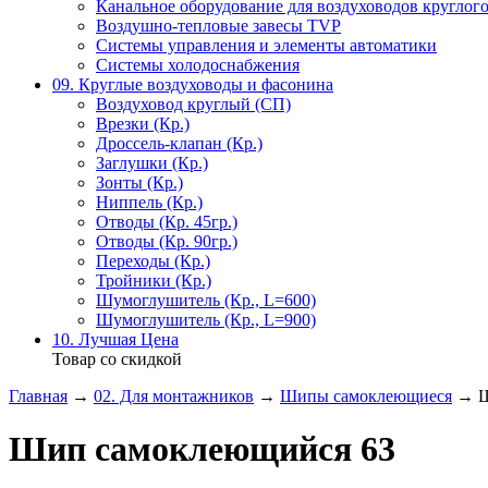
Канальное оборудование для воздуховодов круглого
Воздушно-тепловые завесы TVP
Системы управления и элементы автоматики
Системы холодоснабжения
09. Круглые воздуховоды и фасонина
Воздуховод круглый (СП)
Врезки (Кр.)
Дроссель-клапан (Кр.)
Заглушки (Кр.)
Зонты (Кр.)
Ниппель (Кр.)
Отводы (Кр. 45гр.)
Отводы (Кр. 90гр.)
Переходы (Кр.)
Тройники (Кр.)
Шумоглушитель (Кр., L=600)
Шумоглушитель (Кр., L=900)
10. Лучшая Цена
Товар со скидкой
Главная
→
02. Для монтажников
→
Шипы самоклеющиеся
→ Ш
Шип самоклеющийся 63