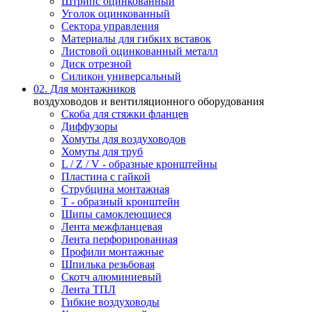
Штрипс оцинкованный
Уголок оцинкованный
Сектора управления
Материалы для гибких вставок
Листовой оцинкованный металл
Диск отрезной
Силикон универсальный
02. Для монтажников
воздуховодов и вентиляционного оборудования
Скоба для стяжки фланцев
Диффузоры
Хомуты для воздуховодов
Хомуты для труб
L / Z / V - образные кронштейны
Пластина с гайкой
Струбцина монтажная
Т - образный кронштейн
Шипы самоклеющиеся
Лента межфланцевая
Лента перфорированная
Профили монтажные
Шпилька резьбовая
Скотч алюминиевый
Лента ТПЛ
Гибкие воздуховоды