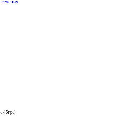
 сечения
 45гр.)