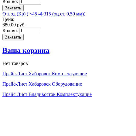
Кол-во:
Отвод (Кр) ( <45 -Ф315 (оц.ст. 0,50 мм))
Цена:
680.
00
руб.
Кол-во:
Ваша корзина
Нет товаров
Прайс-Лист Хабаровск Комплектующие
Прайс-Лист Хабаровск Оборудование
Прайс-Лист Владивосток Комплектующие