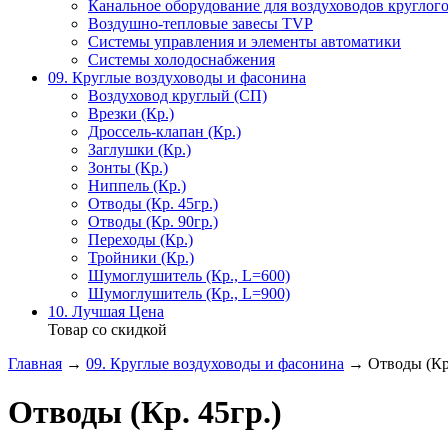
Канальное оборудование для воздуховодов круглого
Воздушно-тепловые завесы TVP
Системы управления и элементы автоматики
Системы холодоснабжения
09. Круглые воздуховоды и фасонина
Воздуховод круглый (СП)
Врезки (Кр.)
Дроссель-клапан (Кр.)
Заглушки (Кр.)
Зонты (Кр.)
Ниппель (Кр.)
Отводы (Кр. 45гр.)
Отводы (Кр. 90гр.)
Переходы (Кр.)
Тройники (Кр.)
Шумоглушитель (Кр., L=600)
Шумоглушитель (Кр., L=900)
10. Лучшая Цена
Товар со скидкой
Главная
→
09. Круглые воздуховоды и фасонина
→ Отводы (Кр.
Отводы (Кр. 45гр.)