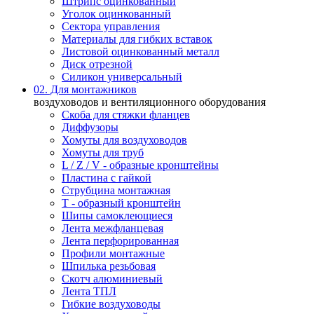
Штрипс оцинкованный
Уголок оцинкованный
Сектора управления
Материалы для гибких вставок
Листовой оцинкованный металл
Диск отрезной
Силикон универсальный
02. Для монтажников
воздуховодов и вентиляционного оборудования
Скоба для стяжки фланцев
Диффузоры
Хомуты для воздуховодов
Хомуты для труб
L / Z / V - образные кронштейны
Пластина с гайкой
Струбцина монтажная
Т - образный кронштейн
Шипы самоклеющиеся
Лента межфланцевая
Лента перфорированная
Профили монтажные
Шпилька резьбовая
Скотч алюминиевый
Лента ТПЛ
Гибкие воздуховоды