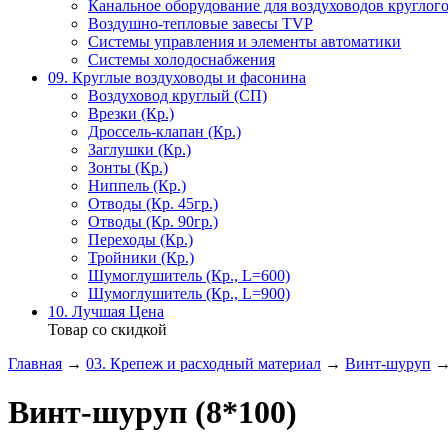
Канальное оборудование для воздуховодов круглого
Воздушно-тепловые завесы TVP
Системы управления и элементы автоматики
Системы холодоснабжения
09. Круглые воздуховоды и фасонина
Воздуховод круглый (СП)
Врезки (Кр.)
Дроссель-клапан (Кр.)
Заглушки (Кр.)
Зонты (Кр.)
Ниппель (Кр.)
Отводы (Кр. 45гр.)
Отводы (Кр. 90гр.)
Переходы (Кр.)
Тройники (Кр.)
Шумоглушитель (Кр., L=600)
Шумоглушитель (Кр., L=900)
10. Лучшая Цена
Товар со скидкой
Главная
→
03. Крепеж и расходный материал
→
Винт-шуруп
→ 
Винт-шуруп (8*100)