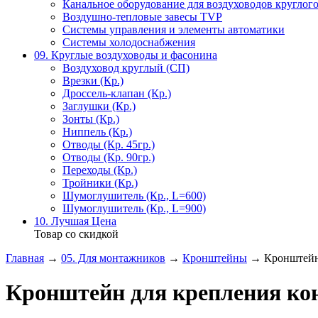
Канальное оборудование для воздуховодов круглого
Воздушно-тепловые завесы TVP
Системы управления и элементы автоматики
Системы холодоснабжения
09. Круглые воздуховоды и фасонина
Воздуховод круглый (СП)
Врезки (Кр.)
Дроссель-клапан (Кр.)
Заглушки (Кр.)
Зонты (Кр.)
Ниппель (Кр.)
Отводы (Кр. 45гр.)
Отводы (Кр. 90гр.)
Переходы (Кр.)
Тройники (Кр.)
Шумоглушитель (Кр., L=600)
Шумоглушитель (Кр., L=900)
10. Лучшая Цена
Товар со скидкой
Главная
→
05. Для монтажников
→
Кронштейны
→ Кронштейн 
Кронштейн для крепления ко