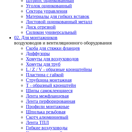
Штрипс оцинкованный
Уголок оцинкованный
Сектора управления
Материалы для гибких вставок
Листовой оцинкованный металл
Диск отрезной
Силикон универсальный
02. Для монтажников
воздуховодов и вентиляционного оборудования
Скоба для стяжки фланцев
Диффузоры
Хомуты для воздуховодов
Хомуты для труб
L / Z / V - образные кронштейны
Пластина с гайкой
Струбцина монтажная
Т - образный кронштейн
Шипы самоклеющиеся
Лента межфланцевая
Лента перфорированная
Профили монтажные
Шпилька резьбовая
Скотч алюминиевый
Лента ТПЛ
Гибкие воздуховоды