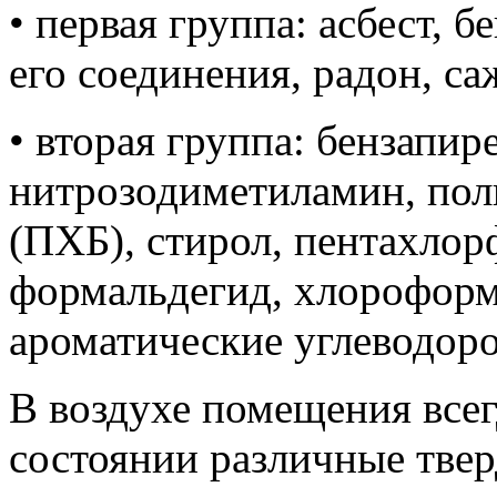
• первая группа: асбест, 
его соединения, радон, са
• вторая группа: бензапир
нитрозодиметиламин, по
(ПХБ), стирол, пентахлор
формальдегид, хлороформ
ароматические углеводор
В воздухе помещения всег
состоянии различные тве